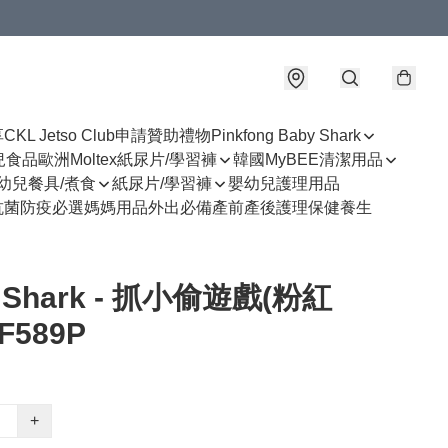
享
CKL Jetso Club
申請贊助禮物
Pinkfong Baby Shark
幼兒食品
歐洲Moltex紙尿片/學習褲
韓國MyBEE清潔用品
幼兒餐具/煮食
紙尿片/學習褲
嬰幼兒護理用品
抗菌防疫必選
媽媽用品
外出必備
產前產後護理
保健養生
 Shark - 抓小偷遊戲(粉紅
F589P
+