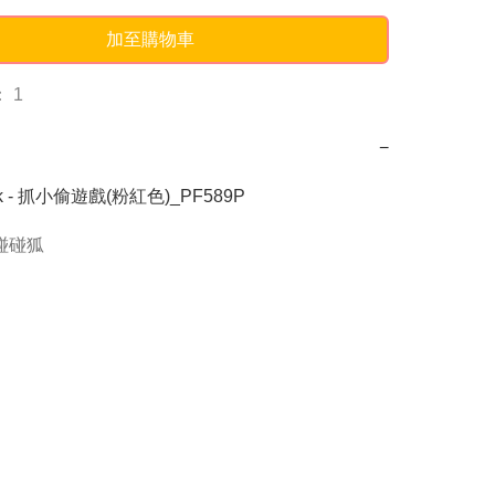
加至購物車
 1
−
ark - 抓小偷遊戲(粉紅色)_PF589P
g碰碰狐