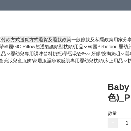
貨
付款方式
送貨方式
退貨及退款政策
一般條款及私隱政策
用家分
揹帶
韓國GIO Pillow超透氣護頭型枕頭/用品
韓國Bebefood 嬰
食品
嬰幼兒專用調味醬料
奶瓶/學習吸管杯
牙膠/按撫奶咀
嬰
童美妝
兒童服飾/家居服
濕疹敏感肌專用
嬰幼兒枕頭/床上用品
Baby
色)_P
數量
−