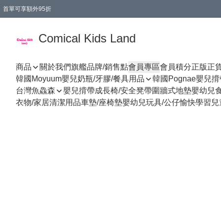
首單可享額外95折
🚚購買折實$299以上,免費送貨 (偏遠地區需收附加費)
Comical Kids Land
商品
關於我們
旗艦品牌/銷售點
會員專區
會員積分
正版正
韓國Moyuum嬰兒奶瓶/牙膠/餐具用品
韓國Pognae嬰兒
台灣魚鱻森
嬰兒揹帶
成長椅/安全凳帶
圍牆式地墊
嬰幼兒
衣物/家居清潔用品
車墊/座椅墊
嬰幼兒玩具/公仔
愉快學習
兒