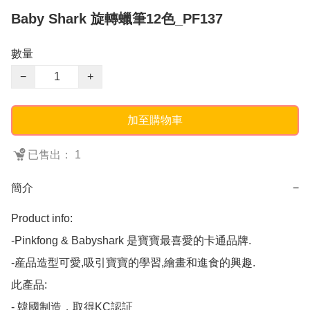
Baby Shark 旋轉蠟筆12色_PF137
數量
−
+
加至購物車
已售出： 1
簡介
−
Product info:

-Pinkfong & Babyshark 是寶寶最喜愛的卡通品牌.

-産品造型可愛,吸引寶寶的學習,繪畫和進食的興趣.

此產品:

- 韓國制造，取得KC認証
