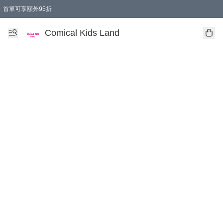
首單可享額外95折
🚚購買折實$299以上,免費送貨 (偏遠地區需收附加費)
Comical Kids Land