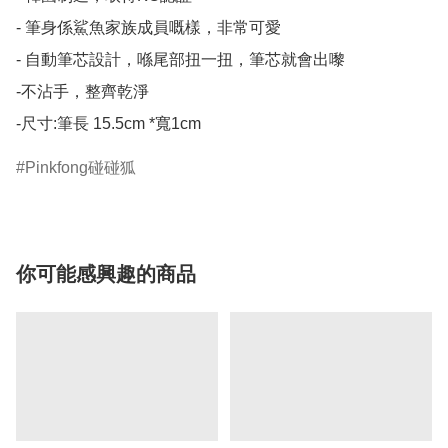
- 筆身係鯊魚家族成員嘅樣，非常可愛

- 自動筆芯設計，喺尾部扭一扭，筆芯就會出嚟

-不沾手，整齊乾淨

-尺寸:筆長 15.5cm *寬1cm
Pinkfong碰碰狐
你可能感興趣的商品