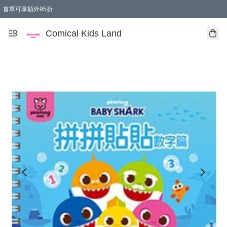
首單可享額外95折
🚚購買折實$299以上,免費送貨 (偏遠地區需收附加費)
Comical Kids Land