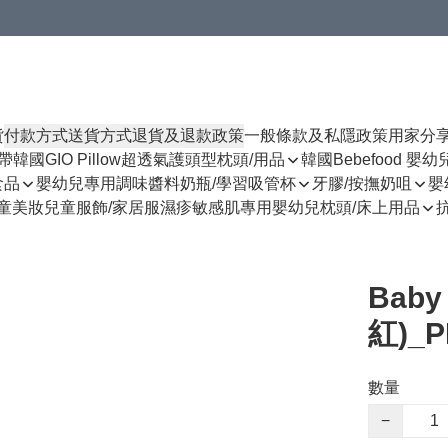
貨
付款方式
送貨方式
退貨及退款政策
一般條款及私隱政策
用家分
揹帶
韓國GIO Pillow超透氣護頭型枕頭/用品
韓國Bebefood 嬰
食品
嬰幼兒專用調味醬料
奶瓶/學習吸管杯
牙膠/按撫奶咀
嬰
童美妝
兒童服飾/家居服
濕疹敏感肌專用
嬰幼兒枕頭/床上用品
Baby
紅)_P
數量
−