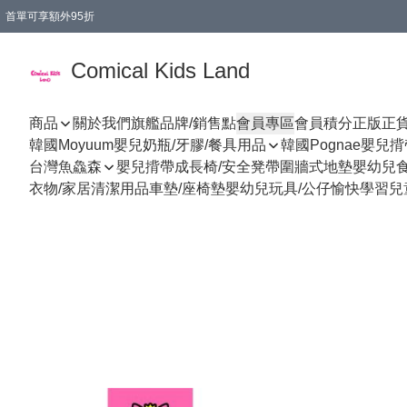
首單可享額外95折
🚚購買折實$299以上,免費送貨 (偏遠地區需收附加費)
Comical Kids Land
商品
關於我們
旗艦品牌/銷售點
會員專區
會員積分
正版正
韓國Moyuum嬰兒奶瓶/牙膠/餐具用品
韓國Pognae嬰兒
台灣魚鱻森
嬰兒揹帶
成長椅/安全凳帶
圍牆式地墊
嬰幼兒
衣物/家居清潔用品
車墊/座椅墊
嬰幼兒玩具/公仔
愉快學習
兒