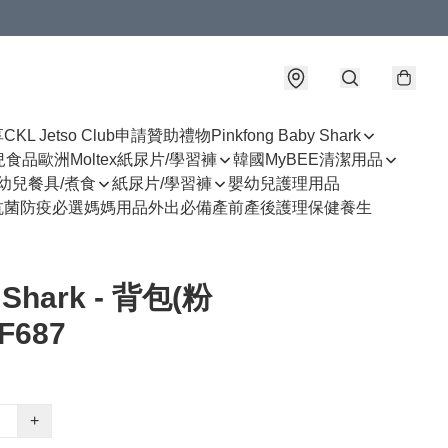
享
CKL Jetso Club
申請贊助禮物
Pinkfong Baby Shark
幼兒食品
歐洲Moltex紙尿片/學習褲
韓國MyBEE清潔用品
幼兒餐具/煮食
紙尿片/學習褲
嬰幼兒護理用品
抗菌防疫必選
媽媽用品
外出必備
產前產後護理
保健養生
 Shark - 背包(粉
F687
+