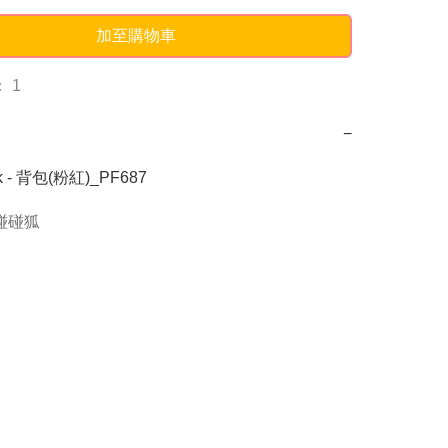
加至購物車
 1
−
rk - 背包(粉紅)_PF687
g碰碰狐