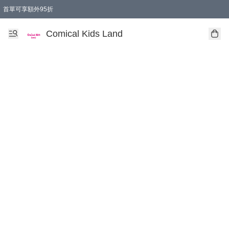
首單可享額外95折
🚚購買折實$299以上,免費送貨 (偏遠地區需收附加費)
Comical Kids Land