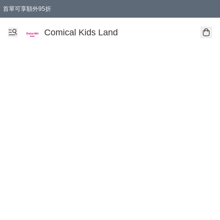
首單可享額外95折
🚚購買折實$299以上,免費送貨 (偏遠地區需收附加費)
Comical Kids Land