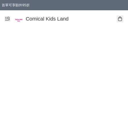
首單可享額外95折
🚚購買折實$299以上,免費送貨 (偏遠地區需收附加費)
Comical Kids Land