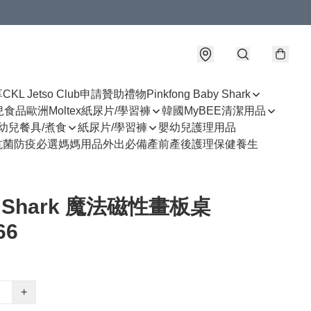
享
CKL Jetso Club
申請贊助禮物
Pinkfong Baby Shark
幼兒食品
歐洲Moltex紙尿片/學習褲
韓國MyBEE清潔用品
幼兒餐具/煮食
紙尿片/學習褲
嬰幼兒護理用品
抗菌防疫必選
媽媽用品
外出必備
產前產後護理
保健養生
y Shark 魔法磁性畫板桌
66
+