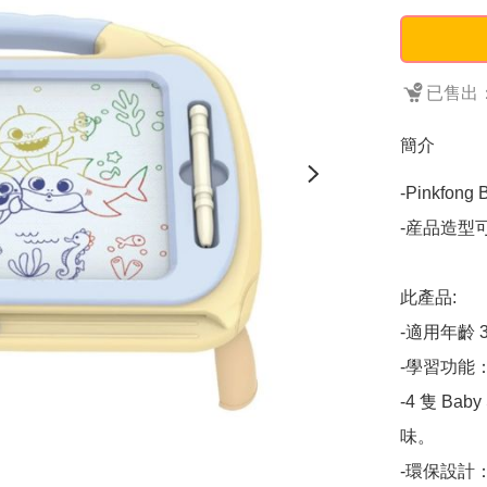
已售出：
簡介
-Pinkfo
-産品造型
此產品:

-適用年齡 3
-學習功能
-4 隻 Ba
味。

-環保設計