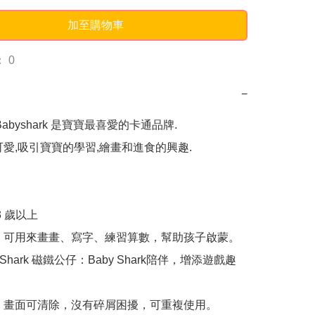
加至購物車
 0
−
ng Babyshark 是寶寶最喜愛的卡通品牌.

可愛,吸引寶寶的學習,繪畫和進食的興趣.

 歲以上

：可用來畫畫、寫字、練習算數，幫助孩子啟蒙。

by Shark 磁鐵公仔：Baby Shark陪伴，增添遊戲趣
：畫面可清除，沒有碎屑困擾，可重複使用。
