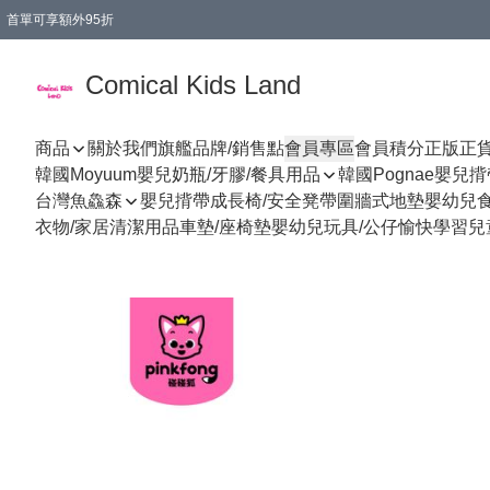
首單可享額外95折
🚚購買折實$299以上,免費送貨 (偏遠地區需收附加費)
Comical Kids Land
商品
關於我們
旗艦品牌/銷售點
會員專區
會員積分
正版正
韓國Moyuum嬰兒奶瓶/牙膠/餐具用品
韓國Pognae嬰兒
台灣魚鱻森
嬰兒揹帶
成長椅/安全凳帶
圍牆式地墊
嬰幼兒
衣物/家居清潔用品
車墊/座椅墊
嬰幼兒玩具/公仔
愉快學習
兒