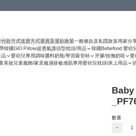
貨
付款方式
送貨方式
退貨及退款政策
一般條款及私隱政策
用家分
揹帶
韓國GIO Pillow超透氣護頭型枕頭/用品
韓國Bebefood 嬰
食品
嬰幼兒專用調味醬料
奶瓶/學習吸管杯
牙膠/按撫奶咀
嬰
童美妝
兒童服飾/家居服
濕疹敏感肌專用
嬰幼兒枕頭/床上用品
Bab
_PF7
數量
−