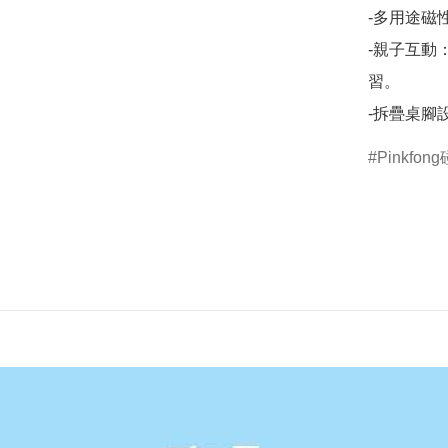
-多用途磁
-親子互動
習。

-拆疊桌腳
Pinkfon