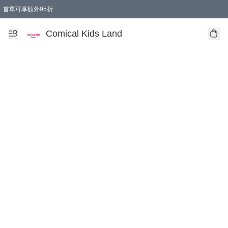
首單可享額外95折
🚚購買折實$299以上,免費送貨 (偏遠地區需收附加費)
Comical Kids Land