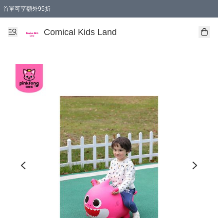
首單可享額外95折
🚚購買折實$299以上,免費送貨 (偏遠地區需收附加費)
Comical Kids Land