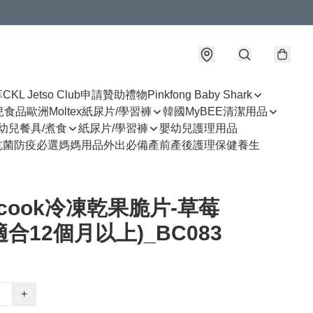
享
CKL Jetso Club
申請贊助禮物
Pinkfong Baby Shark
幼兒食品
歐洲Moltex紙尿片/學習褲
韓國MyBEE清潔用品
幼兒餐具/煮食
紙尿片/學習褲
嬰幼兒護理用品
抗菌防疫必選
媽媽用品
外出必備
產前產後護理
保健養生
ecook冷凍乾果脆片-草莓
(適合12個月以上)_BC083
+