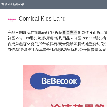
首單可享額外95折
🚚購買折實$299以上,免費送貨 (偏遠地區需收附加費)
Comical Kids Land
商品
關於我們
旗艦品牌/銷售點
會員專區
會員積分
正版正
韓國Moyuum嬰兒奶瓶/牙膠/餐具用品
韓國Pognae嬰兒
台灣魚鱻森
嬰兒揹帶
成長椅/安全凳帶
圍牆式地墊
嬰幼兒
衣物/家居清潔用品
車墊/座椅墊
嬰幼兒玩具/公仔
愉快學習
兒