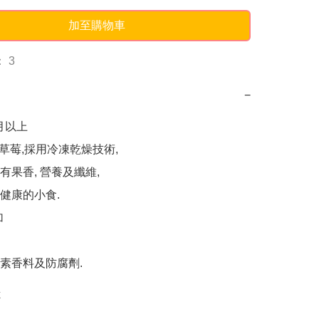
加至購物車
 3
−
月以上

國草莓,採用冷凍乾燥技術,

果香, 營養及纖維,

健康的小食.



素香料及防腐劑.
k