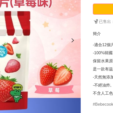
已售出：
簡介
-適合12個
-100%韓
保留水果原有
是一款有益
-天然無添加
-不經油炸,

不含人工色
Bebecoo