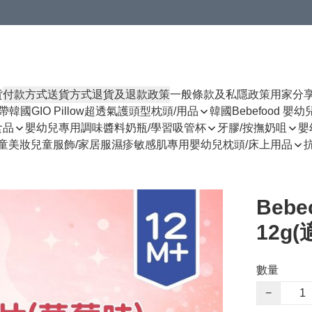
貨
付款方式
送貨方式
退貨及退款政策
一般條款及私隱政策
用家分
揹帶
韓國GIO Pillow超透氣護頭型枕頭/用品
韓國Bebefood 嬰
食品
嬰幼兒專用調味醬料
奶瓶/學習吸管杯
牙膠/按撫奶咀
嬰
童美妝
兒童服飾/家居服
濕疹敏感肌專用
嬰幼兒枕頭/床上用品
Beb
12g
數量
−