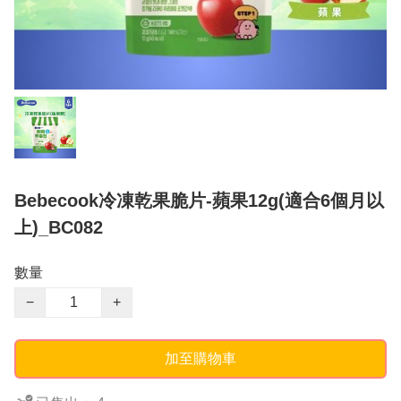
Bebecook冷凍乾果脆片-蘋果12g(適合6個月以
上)_BC082
數量
−
+
加至購物車