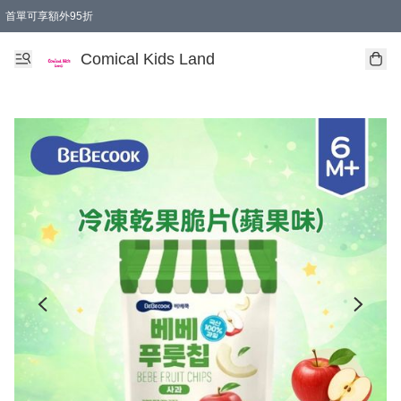
首單可享額外95折
🚚購買折實$299以上,免費送貨 (偏遠地區需收附加費)
Comical Kids Land