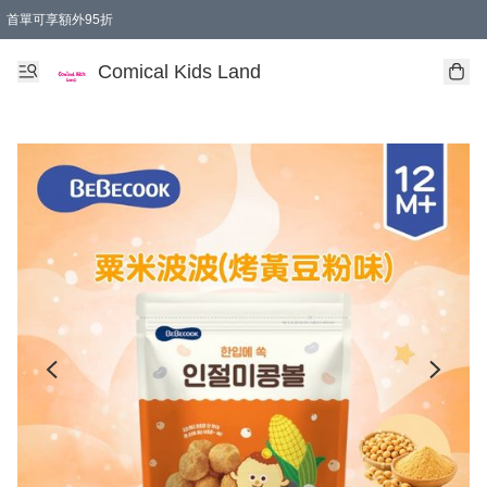
首單可享額外95折
🚚購買折實$299以上,免費送貨 (偏遠地區需收附加費)
Comical Kids Land