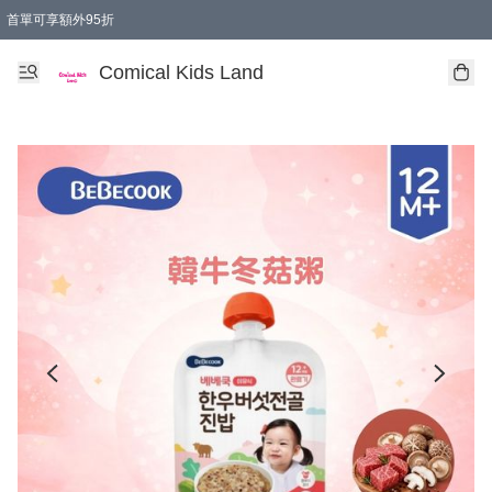
首單可享額外95折
🚚購買折實$299以上,免費送貨 (偏遠地區需收附加費)
Comical Kids Land