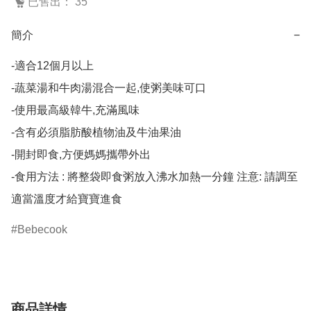
已售出： 35
簡介
−
-適合12個月以上

-蔬菜湯和牛肉湯混合一起,使粥美味可口

-使用最高級韓牛,充滿風味

-含有必須脂肪酸植物油及牛油果油

-開封即食,方便媽媽攜帶外出

-食用方法 : 將整袋即食粥放入沸水加熱一分鐘 注意: 請調至
適當溫度才給寶寶進食
Bebecook
商品詳情