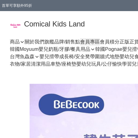
首單可享額外95折
🚚購買折實$299以上,免費送貨 (偏遠地區需收附加費)
Comical Kids Land
商品
關於我們
旗艦品牌/銷售點
會員專區
會員積分
正版正
韓國Moyuum嬰兒奶瓶/牙膠/餐具用品
韓國Pognae嬰兒
台灣魚鱻森
嬰兒揹帶
成長椅/安全凳帶
圍牆式地墊
嬰幼兒
衣物/家居清潔用品
車墊/座椅墊
嬰幼兒玩具/公仔
愉快學習
兒