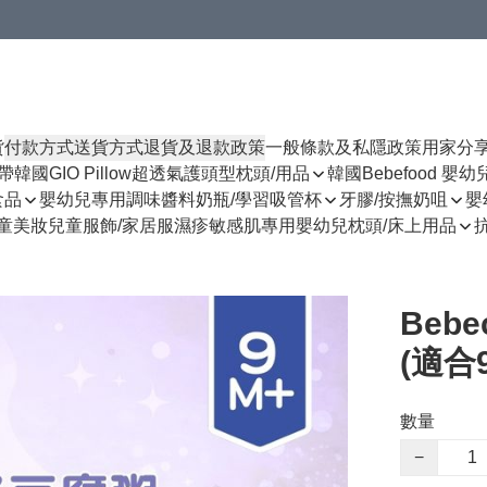
貨
付款方式
送貨方式
退貨及退款政策
一般條款及私隱政策
用家分
揹帶
韓國GIO Pillow超透氣護頭型枕頭/用品
韓國Bebefood 嬰
食品
嬰幼兒專用調味醬料
奶瓶/學習吸管杯
牙膠/按撫奶咀
嬰
童美妝
兒童服飾/家居服
濕疹敏感肌專用
嬰幼兒枕頭/床上用品
Beb
(適合
數量
−