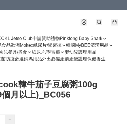
享
CKL Jetso Club
申請贊助禮物
Pinkfong Baby Shark
幼兒食品
歐洲Moltex紙尿片/學習褲
韓國MyBEE清潔用品
幼兒餐具/煮食
紙尿片/學習褲
嬰幼兒護理用品
抗菌防疫必選
媽媽用品
外出必備
產前產後護理
保健養生
ecook韓牛茄子豆腐粥100g
9個月以上)_BC056
+