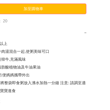
加至購物車
 20
−
以上

牛肉湯混合一起,使粥美味可口

韓牛,充滿風味

脂肪酸植物油及牛油果油

,方便媽媽攜帶外出

 : 將整袋即食粥放入沸水加熱一分鐘 注意: 請調至適
寶寶進食
k