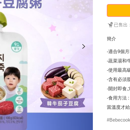
已售出：
簡介
-適合9個月
-蔬菜湯和
-使用最高級
-含有必須
-開封即食
-食用方法
當溫度才給
Bebecoo