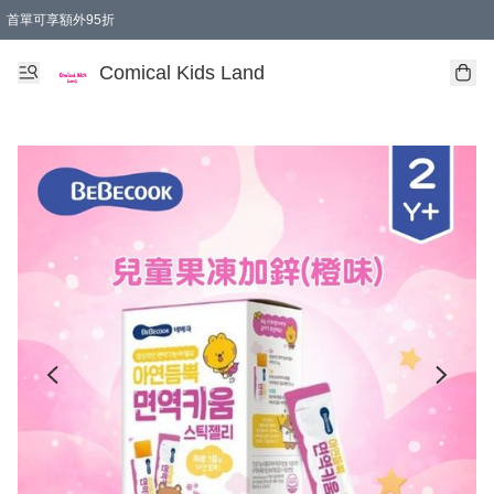
首單可享額外95折
🚚購買折實$299以上,免費送貨 (偏遠地區需收附加費)
Comical Kids Land