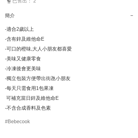
已售出： 2
簡介
−
-適合2歲以上

-含有鋅及維他命E

-可口的橙味,大人小朋友都喜愛

-美味又健康零食

-冷凍後會更美味

-獨立包裝方便帶出街氹小朋友

-每天只需食用1包果凍

 可補充當日鋅及維他命E

-不含合成香料及色素
Bebecook