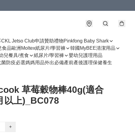
享
CKL Jetso Club
申請贊助禮物
Pinkfong Baby Shark
幼兒食品
歐洲Moltex紙尿片/學習褲
韓國MyBEE清潔用品
幼兒餐具/煮食
紙尿片/學習褲
嬰幼兒護理用品
抗菌防疫必選
媽媽用品
外出必備
產前產後護理
保健養生
ecook 草莓穀物棒40g(適合
月以上)_BC078
+