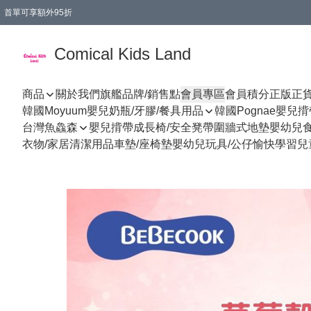
首單可享額外95折
🚚購買折實$299以上,免費送貨 (偏遠地區需收附加費)
Comical Kids Land
商品
關於我們
旗艦品牌/銷售點
會員專區
會員積分
正版正
韓國Moyuum嬰兒奶瓶/牙膠/餐具用品
韓國Pognae嬰兒
台灣魚鱻森
嬰兒揹帶
成長椅/安全凳帶
圍牆式地墊
嬰幼兒
衣物/家居清潔用品
車墊/座椅墊
嬰幼兒玩具/公仔
愉快學習
兒