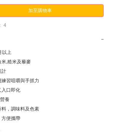
加至購物車
 4
−
月以上

米,糙米及藜麥

計

寶練習咀嚼與手抓力

又入口即化

營養

香料，調味料及色素

，方便攜帶
k