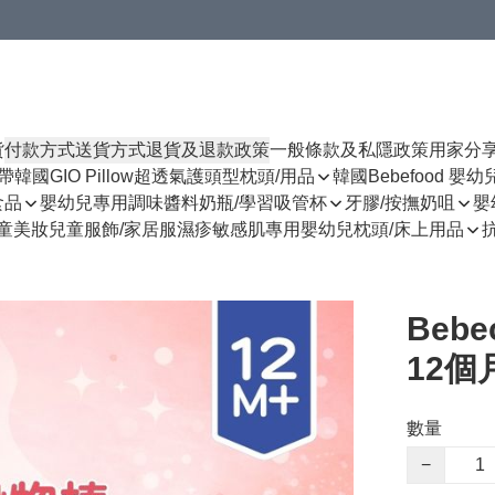
貨
付款方式
送貨方式
退貨及退款政策
一般條款及私隱政策
用家分
揹帶
韓國GIO Pillow超透氣護頭型枕頭/用品
韓國Bebefood 嬰
食品
嬰幼兒專用調味醬料
奶瓶/學習吸管杯
牙膠/按撫奶咀
嬰
童美妝
兒童服飾/家居服
濕疹敏感肌專用
嬰幼兒枕頭/床上用品
Beb
12個
數量
−