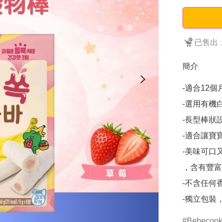
已售出：
簡介
-適合12個
-選用有機白
-長型棒狀設
-適合讓寶
-美味可口
，含有豐富
-不含任何
-獨立包裝
Bebecoo