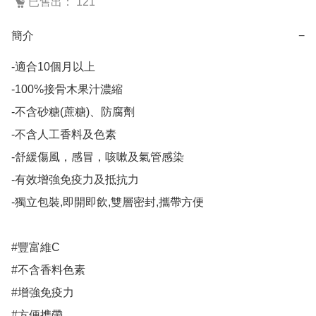
已售出： 121
簡介
−
-適合10個月以上

-100%接骨木果汁濃縮

-不含砂糖(蔗糖)、防腐劑

-不含人工香料及色素

-舒緩傷風，感冒，咳嗽及氣管感染

-有效增強免疫力及抵抗力

-獨立包裝,即開即飲,雙層密封,攜帶方便

#豐富維C

#不含香料色素

#增強免疫力

#方便携帶