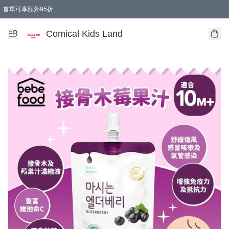
首單可享額外95折
🚚購買折實$299以上,免費送貨 (偏遠地區需收附加費)
Comical Kids Land