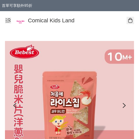
首單可享額外95折
🚚購買折實$299以上,免費送貨 (偏遠地區需收附加費)
Comical Kids Land