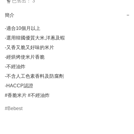
已售出： 3
簡介
−
-適合10個月以上

-選用韓國優質大米,洋蔥及蝦

-又香又脆又好味的米片

-經烘烤使米片香脆

-不經油炸

-不含人工色素香料及防腐劑

-HACCP認證

#香脆米片 #不經油炸
Bebest