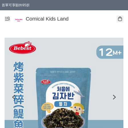
首單可享額外95折
🚚購買折實$299以上,免費送貨 (偏遠地區需收附加費)
Comical Kids Land