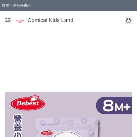
首單可享額外95折
🚚購買折實$299以上,免費送貨 (偏遠地區需收附加費)
Comical Kids Land