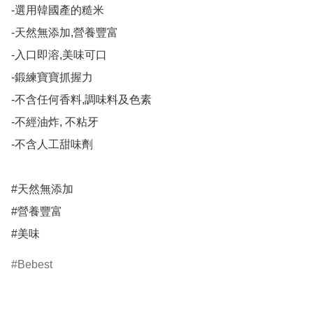
-選用韓國產的糙米

-天然無添加,營養豐富

-入口即溶,美味可口

-鍛練寶寶抓握力

-不含任何香料,調味料及色素

-不經油炸, 不粘牙

-不含人工甜味劑

#天然無添加

#營養豐富

#美味
Bebest