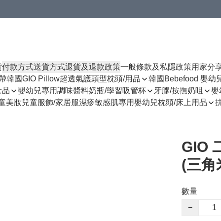
貨
付款方式
送貨方式
退貨及退款政策
一般條款及私隱政策
用家分
揹帶
韓國GIO Pillow超透氣護頭型枕頭/用品
韓國Bebefood 嬰
食品
嬰幼兒專用調味醬料
奶瓶/學習吸管杯
牙膠/按撫奶咀
嬰
童美妝
兒童服飾/家居服
濕疹敏感肌專用
嬰幼兒枕頭/床上用品
GIO
(三角
數量
−