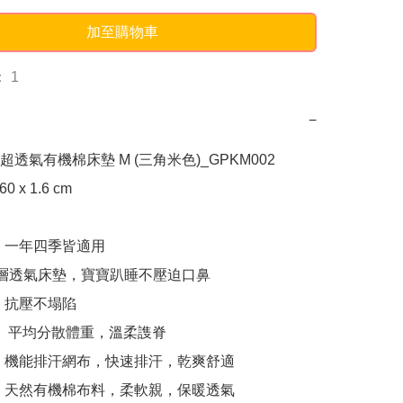
加至購物車
 1
−
一超透氣有機棉床墊 M (三角米色)_GPKM002

0 x 1.6 cm

，一年四季皆適用

網層透氣床墊，寶寶趴睡不壓迫口鼻

，抗壓不塌陷

， 平均分散體重，溫柔謢脊

：機能排汗網布，快速排汗，乾爽舒適

：天然有機棉布料，柔軟親，保暖透氣
