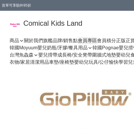
首單可享額外95折
🚚購買折實$299以上,免費送貨 (偏遠地區需收附加費)
Comical Kids Land
商品
關於我們
旗艦品牌/銷售點
會員專區
會員積分
正版正
韓國Moyuum嬰兒奶瓶/牙膠/餐具用品
韓國Pognae嬰兒
台灣魚鱻森
嬰兒揹帶
成長椅/安全凳帶
圍牆式地墊
嬰幼兒
衣物/家居清潔用品
車墊/座椅墊
嬰幼兒玩具/公仔
愉快學習
兒