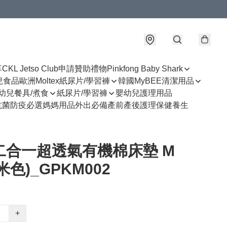
享
CKL Jetso Club
申請贊助禮物
Pinkfong Baby Shark
幼兒食品
歐洲Moltex紙尿片/學習褲
韓國MyBEE清潔用品
幼兒餐具/煮食
紙尿片/學習褲
嬰幼兒護理用品
抗菌防疫必選
媽媽用品
外出必備
產前產後護理
保健養生
 二合一超透氣有機棉床墊 M
米色)_GPKM002
+