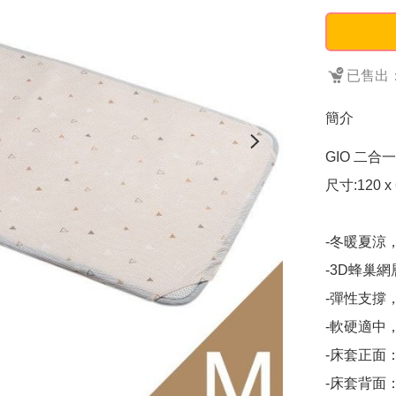
已售出：
簡介
GIO 二合
尺寸:120 x 6
-冬暖夏涼
-3D蜂巢
-彈性支撐
-軟硬適中
-床套正面
-床套背面