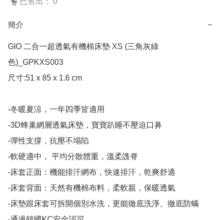
已售出： 0
簡介
−
GIO 二合一超透氣有機棉床墊 XS (三角灰綠
色)_GPKXS003

尺寸:51 x 85 x 1.6 cm

-冬暖夏涼，一年四季皆適用

-3D蜂巢網層透氣床墊，寶寶趴睡不壓迫口鼻

-彈性支撐，抗壓不塌陷

-軟硬適中， 平均分散體重，溫柔謢脊

-床套正面：機能排汗網布，快速排汗，乾爽舒適

-床套背面：天然有機棉布料，柔軟親，保暖透氣

-床墊跟床套可拆開個別水洗，更能徹底洗淨、徹底防螨

-通過韓國KC安全認可
