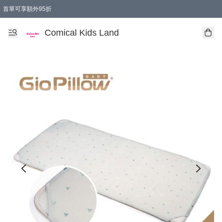
首單可享額外95折
🚚購買折實$299以上,免費送貨 (偏遠地區需收附加費)
Comical Kids Land