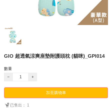
GIO 超透氣涼爽座墊附護頭枕 (貓咪)_GPI014
數量
−
+
加至購物車
已售出： 1