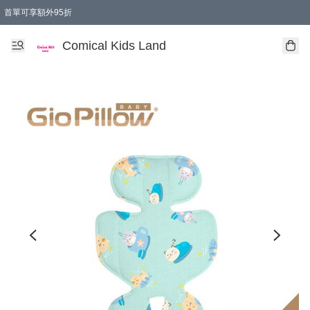
首單可享額外95折
🚚購買折實$299以上,免費送貨 (偏遠地區需收附加費)
Comical Kids Land