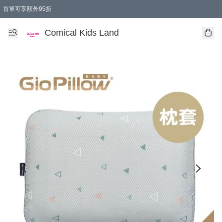
首單可享額外95折
🚚購買折實$299以上,免費送貨 (偏遠地區需收附加費)
Comical Kids Land