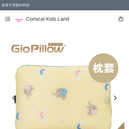
首單可享額外95折
🚚購買折實$299以上,免費送貨 (偏遠地區需收附加費)
Comical Kids Land