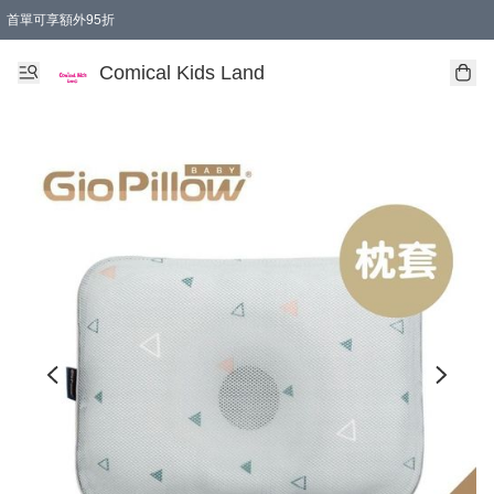
首單可享額外95折
🚚購買折實$299以上,免費送貨 (偏遠地區需收附加費)
Comical Kids Land