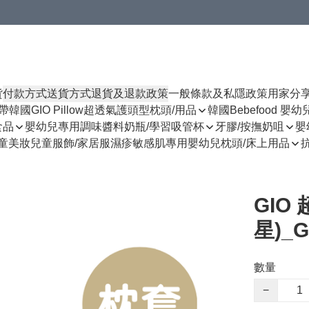
貨
付款方式
送貨方式
退貨及退款政策
一般條款及私隱政策
用家分
揹帶
韓國GIO Pillow超透氣護頭型枕頭/用品
韓國Bebefood 嬰
食品
嬰幼兒專用調味醬料
奶瓶/學習吸管杯
牙膠/按撫奶咀
嬰
童美妝
兒童服飾/家居服
濕疹敏感肌專用
嬰幼兒枕頭/床上用品
GIO
星)_G
數量
−