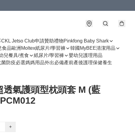
享
CKL Jetso Club
申請贊助禮物
Pinkfong Baby Shark
幼兒食品
歐洲Moltex紙尿片/學習褲
韓國MyBEE清潔用品
幼兒餐具/煮食
紙尿片/學習褲
嬰幼兒護理用品
抗菌防疫必選
媽媽用品
外出必備
產前產後護理
保健養生
 超透氣護頭型枕頭套 M (藍
PCM012
+