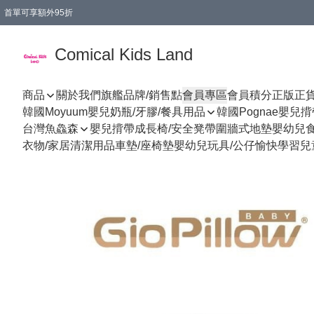
首單可享額外95折
🚚購買折實$299以上,免費送貨 (偏遠地區需收附加費)
Comical Kids Land
商品
關於我們
旗艦品牌/銷售點
會員專區
會員積分
正版正
韓國Moyuum嬰兒奶瓶/牙膠/餐具用品
韓國Pognae嬰兒
台灣魚鱻森
嬰兒揹帶
成長椅/安全凳帶
圍牆式地墊
嬰幼兒
衣物/家居清潔用品
車墊/座椅墊
嬰幼兒玩具/公仔
愉快學習
兒