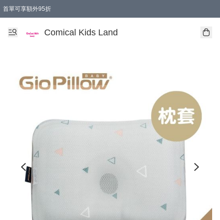
首單可享額外95折
🚚購買折實$299以上,免費送貨 (偏遠地區需收附加費)
Comical Kids Land