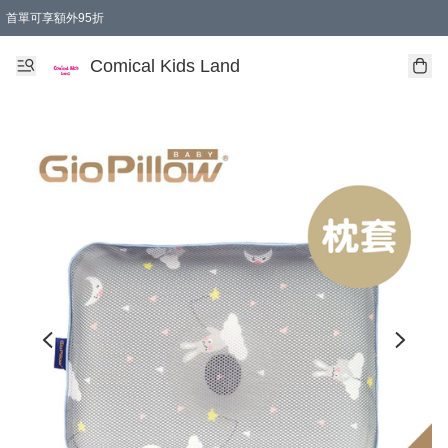
首單可享額外95折
🚚購買折實$299以上,免費送貨 (偏遠地區需收附加費)
Comical Kids Land