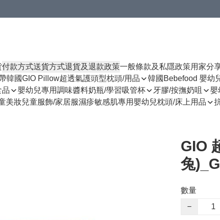
貨
付款方式
送貨方式
退貨及退款政策
一般條款及私隱政策
用家分
揹帶
韓國GIO Pillow超透氣護頭型枕頭/用品
韓國Bebefood 嬰
食品
嬰幼兒專用調味醬料
奶瓶/學習吸管杯
牙膠/按撫奶咀
嬰
童美妝
兒童服飾/家居服
濕疹敏感肌專用
嬰幼兒枕頭/床上用品
GIO
兔)_G
數量
−