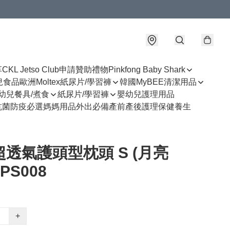
享
CKL Jetso Club
申請贊助禮物
Pinkfong Baby Shark
幼兒食品
歐洲Moltex紙尿片/學習褲
韓國MyBEE清潔用品
幼兒餐具/煮食
紙尿片/學習褲
嬰幼兒護理用品
抗菌防疫必選
媽媽用品
外出必備
產前產後護理
保健養生
 超透氣護頭型枕頭 S (月亮
PS008
+