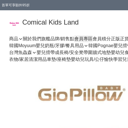
首單可享額外95折
🚚購買折實$299以上,免費送貨 (偏遠地區需收附加費)
Comical Kids Land
商品
關於我們
旗艦品牌/銷售點
會員專區
會員積分
正版正
韓國Moyuum嬰兒奶瓶/牙膠/餐具用品
韓國Pognae嬰兒
台灣魚鱻森
嬰兒揹帶
成長椅/安全凳帶
圍牆式地墊
嬰幼兒
衣物/家居清潔用品
車墊/座椅墊
嬰幼兒玩具/公仔
愉快學習
兒