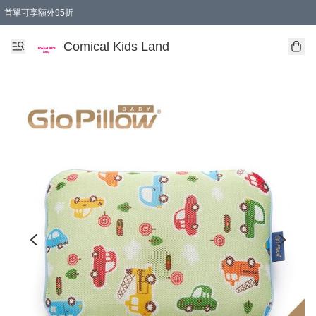
首單可享額外95折
🚚購買折實$299以上,免費送貨 (偏遠地區需收附加費)
Comical Kids Land