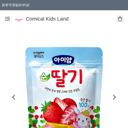
首單可享額外95折
🚚購買折實$299以上,免費送貨 (偏遠地區需收附加費)
Comical Kids Land