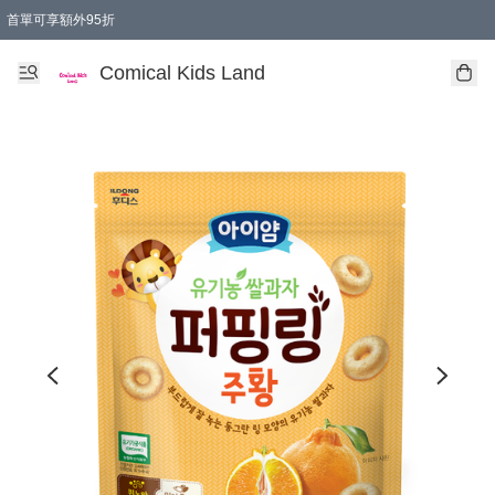
首單可享額外95折
🚚購買折實$299以上,免費送貨 (偏遠地區需收附加費)
Comical Kids Land