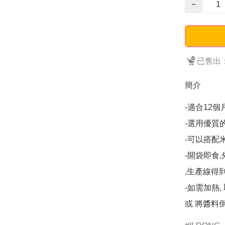
−
已售出：
簡介
-適合12個
-選用優質
-可以搭配米
-開袋即食,外
,生產線得到
-如需加熱,
或 將醬料