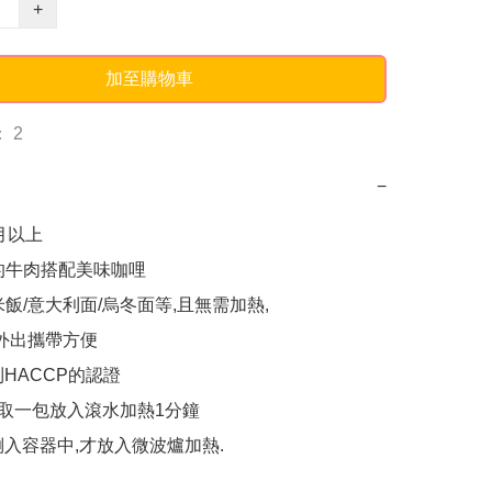
+
加至購物車
 2
−
月以上

的牛肉搭配美味咖哩

飯/意大利面/烏冬面等,且無需加熱,

出攜帶方便   

HACCP的認證

 取一包放入滾水加熱1分鐘 

倒入容器中,才放入微波爐加熱.