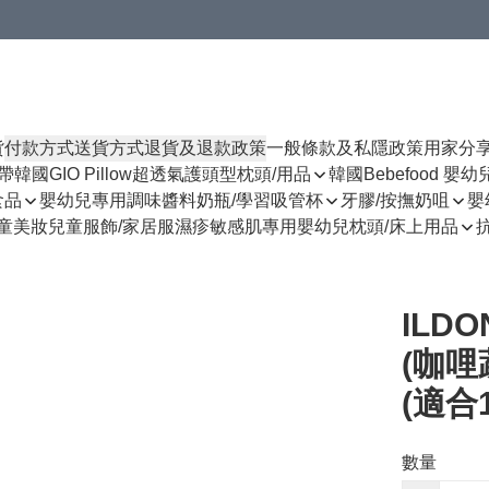
貨
付款方式
送貨方式
退貨及退款政策
一般條款及私隱政策
用家分
揹帶
韓國GIO Pillow超透氣護頭型枕頭/用品
韓國Bebefood 嬰
食品
嬰幼兒專用調味醬料
奶瓶/學習吸管杯
牙膠/按撫奶咀
嬰
童美妝
兒童服飾/家居服
濕疹敏感肌專用
嬰幼兒枕頭/床上用品
ILD
(咖哩
(適合
數量