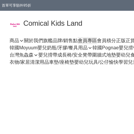
首單可享額外95折
🚚購買折實$299以上,免費送貨 (偏遠地區需收附加費)
Comical Kids Land
商品
關於我們
旗艦品牌/銷售點
會員專區
會員積分
正版正
韓國Moyuum嬰兒奶瓶/牙膠/餐具用品
韓國Pognae嬰兒
台灣魚鱻森
嬰兒揹帶
成長椅/安全凳帶
圍牆式地墊
嬰幼兒
衣物/家居清潔用品
車墊/座椅墊
嬰幼兒玩具/公仔
愉快學習
兒