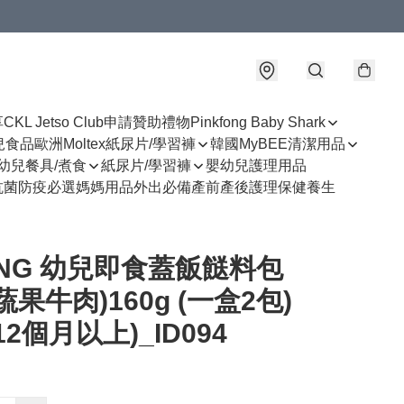
享
CKL Jetso Club
申請贊助禮物
Pinkfong Baby Shark
幼兒食品
歐洲Moltex紙尿片/學習褲
韓國MyBEE清潔用品
幼兒餐具/煮食
紙尿片/學習褲
嬰幼兒護理用品
抗菌防疫必選
媽媽用品
外出必備
產前產後護理
保健養生
ONG 幼兒即食蓋飯餸料包
蔬果牛肉)160g (一盒2包)
12個月以上)_ID094