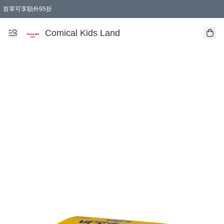
首單可享額外95折
🚚購買折實$299以上,免費送貨 (偏遠地區需收附加費)
Comical Kids Land