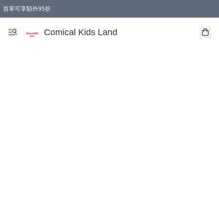
首單可享額外95折
🚚購買折實$299以上,免費送貨 (偏遠地區需收附加費)
Comical Kids Land