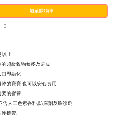
加至購物車
 0
−
月以上

產的超級穀物藜麥及扁豆

入口即融化

餅乾的寶寶,也可以安心食用

需要的營養

,不含人工色素香料,防腐劑及膨漲劑

方便攜帶.