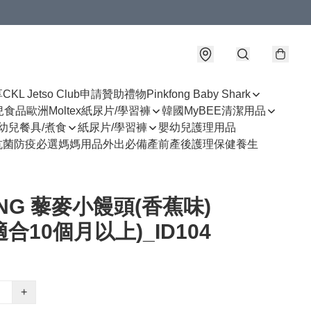
享
CKL Jetso Club
申請贊助禮物
Pinkfong Baby Shark
幼兒食品
歐洲Moltex紙尿片/學習褲
韓國MyBEE清潔用品
幼兒餐具/煮食
紙尿片/學習褲
嬰幼兒護理用品
抗菌防疫必選
媽媽用品
外出必備
產前產後護理
保健養生
ONG 藜麥小饅頭(香蕉味)
(適合10個月以上)_ID104
+