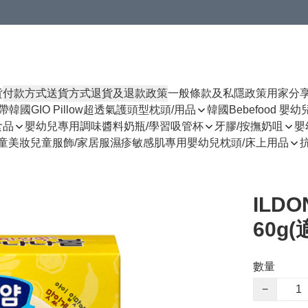
貨
付款方式
送貨方式
退貨及退款政策
一般條款及私隱政策
用家分
揹帶
韓國GIO Pillow超透氣護頭型枕頭/用品
韓國Bebefood 嬰
食品
嬰幼兒專用調味醬料
奶瓶/學習吸管杯
牙膠/按撫奶咀
嬰
童美妝
兒童服飾/家居服
濕疹敏感肌專用
嬰幼兒枕頭/床上用品
ILD
60g
數量
−