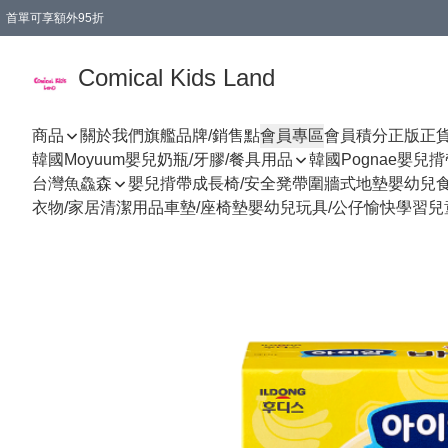
首單可享額外95折
🚚購買折實$299以上,免費送貨 (偏遠地區需收附加費)
Comical Kids Land
商品
關於我們
旗艦品牌/銷售點
會員專區
會員積分
正版正
韓國Moyuum嬰兒奶瓶/牙膠/餐具用品
韓國Pognae嬰兒
台灣魚鱻森
嬰兒揹帶
成長椅/安全凳帶
圍牆式地墊
嬰幼兒
衣物/家居清潔用品
車墊/座椅墊
嬰幼兒玩具/公仔
愉快學習
兒