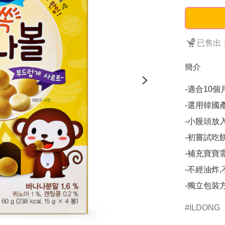
已售出：
簡介
-適合10個
-選用韓國
-小饅頭放
-初嘗試吃
-補充寶寶
-不經油炸
-獨立包裝
ILDONG