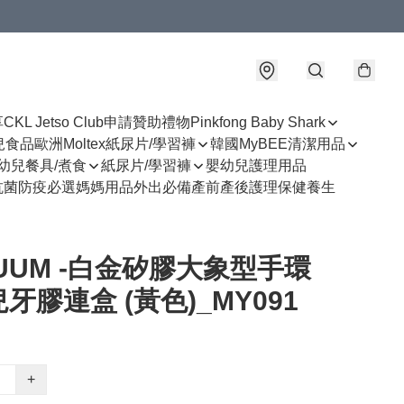
享
CKL Jetso Club
申請贊助禮物
Pinkfong Baby Shark
幼兒食品
歐洲Moltex紙尿片/學習褲
韓國MyBEE清潔用品
幼兒餐具/煮食
紙尿片/學習褲
嬰幼兒護理用品
抗菌防疫必選
媽媽用品
外出必備
產前產後護理
保健養生
UUM -白金矽膠大象型手環
牙膠連盒 (黃色)_MY091
+