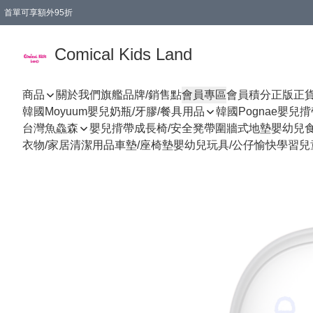
首單可享額外95折
🚚購買折實$299以上,免費送貨 (偏遠地區需收附加費)
Comical Kids Land
商品
關於我們
旗艦品牌/銷售點
會員專區
會員積分
正版正
韓國Moyuum嬰兒奶瓶/牙膠/餐具用品
韓國Pognae嬰兒
台灣魚鱻森
嬰兒揹帶
成長椅/安全凳帶
圍牆式地墊
嬰幼兒
衣物/家居清潔用品
車墊/座椅墊
嬰幼兒玩具/公仔
愉快學習
兒