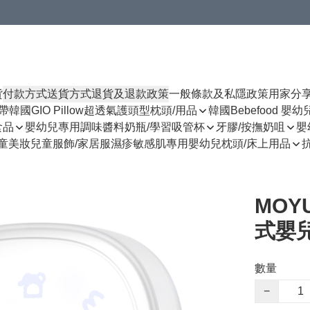
貨
付款方式
送貨方式
退貨及退款政策
一般條款及私隱政策
用家分
揹帶
韓國GIO Pillow超透氣護頭型枕頭/用品
韓國Bebefood 嬰
食品
嬰幼兒專用調味醬料
奶瓶/學習吸管杯
牙膠/按撫奶咀
嬰
童美妝
兒童服飾/家居服
濕疹敏感肌專用
嬰幼兒枕頭/床上用品
MOY
式嬰兒
數量
−