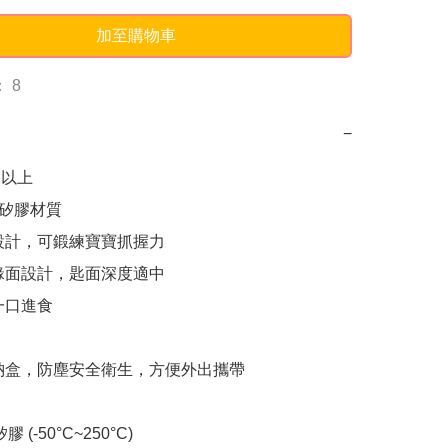
加至購物車
 8
−
以上

金矽膠材質

設計，可鍛練寶寶抓握力

緣面設計，匙面深度適中

口進食

納盒，防塵安全衛生，方便外出攜帶

 (-50°C~250°C)
