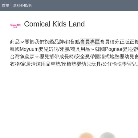
首單可享額外95折
🚚購買折實$299以上,免費送貨 (偏遠地區需收附加費)
Comical Kids Land
商品
關於我們
旗艦品牌/銷售點
會員專區
會員積分
正版正
韓國Moyuum嬰兒奶瓶/牙膠/餐具用品
韓國Pognae嬰兒
台灣魚鱻森
嬰兒揹帶
成長椅/安全凳帶
圍牆式地墊
嬰幼兒
衣物/家居清潔用品
車墊/座椅墊
嬰幼兒玩具/公仔
愉快學習
兒