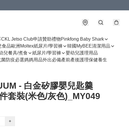
享
CKL Jetso Club
申請贊助禮物
Pinkfong Baby Shark
幼兒食品
歐洲Moltex紙尿片/學習褲
韓國MyBEE清潔用品
幼兒餐具/煮食
紙尿片/學習褲
嬰幼兒護理用品
抗菌防疫必選
媽媽用品
外出必備
產前產後護理
保健養生
UUM - 白金矽膠嬰兒匙羹
件套裝(米色/灰色)_MY049
+