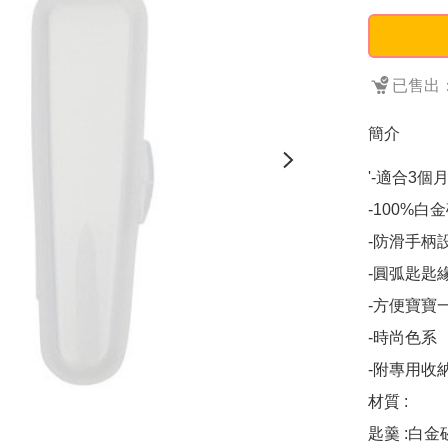
已售出：
簡介
'-適合3個月
-100%白
-防滑手柄
-圓弧匙匙
-方便寶寶一
-時尚色系

-附專用收
材質 : 

匙羹 :白金矽膠