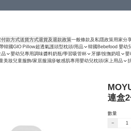
貨
付款方式
送貨方式
退貨及退款政策
一般條款及私隱政策
用家分
揹帶
韓國GIO Pillow超透氣護頭型枕頭/用品
韓國Bebefood 嬰
食品
嬰幼兒專用調味醬料
奶瓶/學習吸管杯
牙膠/按撫奶咀
嬰
童美妝
兒童服飾/家居服
濕疹敏感肌專用
嬰幼兒枕頭/床上用品
MOY
連盒2
數量
−