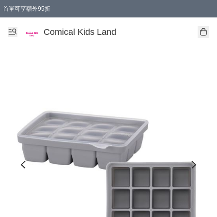
首單可享額外95折
🚚購買折實$299以上,免費送貨 (偏遠地區需收附加費)
Comical Kids Land