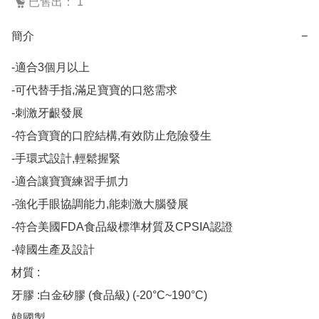
已售出： 1
簡介
−
-適合3個月以上

-可代替手指,滿足寶寶的口慾需求

-刺激牙齦發展

-符合寶寶的口腔結構,有效防止危險發生

-手環式設計,輕鬆握緊

-適合讓寶寶練習手抓力

-強化手眼協調能力,能刺激大腦發展

-符合美國FDA食品級標準材質及CPSIA認證

-韓國生產及設計

材質 :

牙膠 :白金矽膠 (食品級) (-20°C~190°C)

韓國製