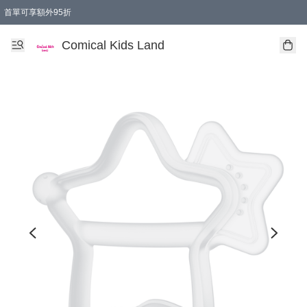
首單可享額外95折
🚚購買折實$299以上,免費送貨 (偏遠地區需收附加費)
Comical Kids Land