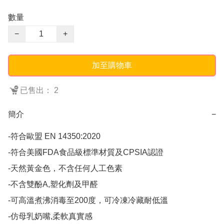
數量
−
+
加至購物車
已售出： 2
簡介
−
-符合歐盟 EN 14350:2020

-符合美國FDA食品級標準材質及CPSIA認證

-天然黃金色，不含任何人工色素

-不含雙酚A,塑化劑及甲醛

-可高溫煮沸消毒至200度，可冷凍冷藏耐低溫

-仿母乳奶嘴,柔軟真實感
