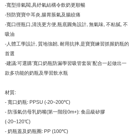
-寬型排氣閥,具紓氣結構令飲奶更順暢

-預防寶寶中耳炎,腸胃脹氣及腸絞痛

-寬口徑瓶口,清洗更方便,瓶底圓角設計, 無氣味, 不粘膩, 不
吸油

-人體工學設計, 質地強韌, 耐用抗摔,是寶寶練習抓握奶瓶的
首選

-建議:可選購’寬口奶瓶防漏學習吸管套裝’配合一起做出一
款多功能的奶瓶及學習飲水瓶

材質:

- 寬口奶瓶: PPSU (-20~200℃)

- 防漲氣仿母乳奶嘴(第一階段0m+): 食品級矽膠 
(-20~120℃)

- 奶瓶蓋及奶瓶圈: PP (100℃)
