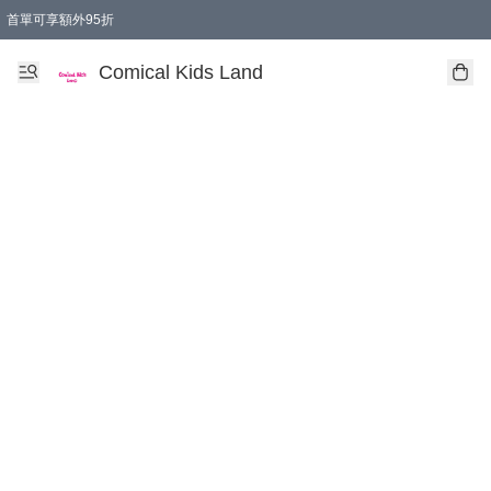
首單可享額外95折
🚚購買折實$299以上,免費送貨 (偏遠地區需收附加費)
Comical Kids Land