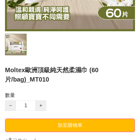
Moltex歐洲頂級純天然柔濕巾 (60
片/bag)_MT010
數量
−
+
加至購物車