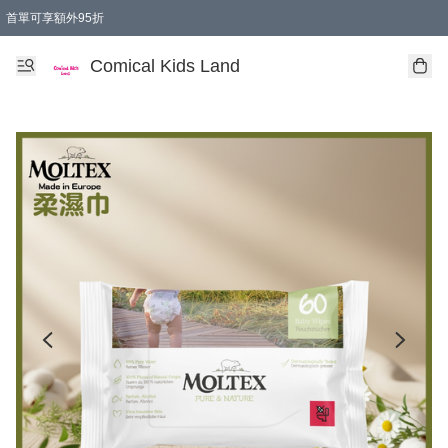
首單可享額外95折
🚚購買折實$299以上,免費送貨 (偏遠地區需收附加費)
Comical Kids Land