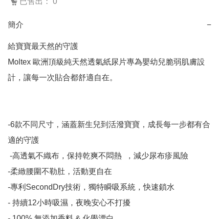
已售出： 0
簡介
−
給寶寶最天然的守護  

Moltex 歐洲頂級純天然透氣紙尿片專為嬰幼兒脆弱肌膚設
計，讓每一次貼合都舒適自在。

-6款不同尺寸，涵蓋新生兒到活潑寶寶，成長每一步都有合
適的守護

 -高透氣不織布，保持乾爽不悶熱  ，減少尿布疹風險

-柔緻腰圍不勒肚，活動更自在

-專利SecondDry技術，獨特瞬吸系統，快速鎖水

- 持續12小時吸濕，夜晚安心不打擾

- 100% 無添加香料 & 化學漂白
