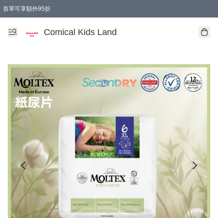
首單可享額外95折
🚚購買折實$299以上,免費送貨 (偏遠地區需收附加費)
Comical Kids Land