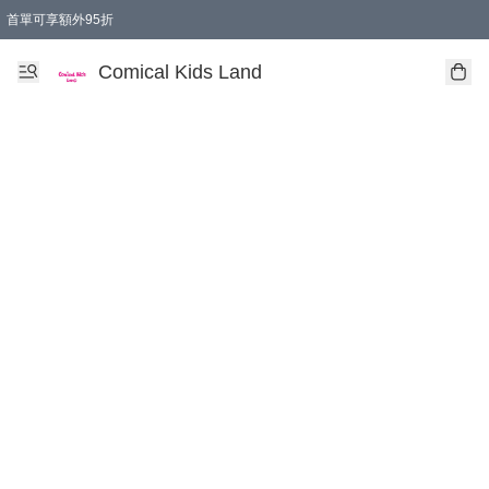
首單可享額外95折
🚚購買折實$299以上,免費送貨 (偏遠地區需收附加費)
Comical Kids Land