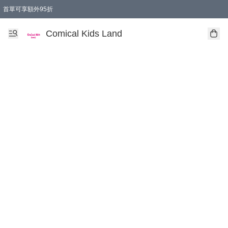
首單可享額外95折
🚚購買折實$299以上,免費送貨 (偏遠地區需收附加費)
Comical Kids Land