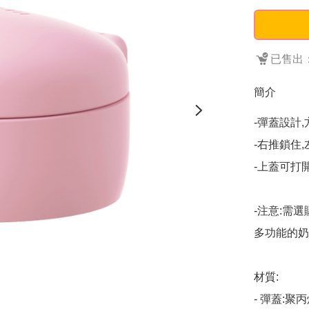
已售出：
簡介
-彈蓋設計,
-右推鎖住,
-上蓋可打開
-注意:需
多功能的奶
材質:

- 彈蓋:聚丙烯