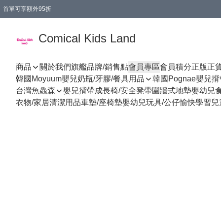
首單可享額外95折
🚚購買折實$299以上,免費送貨 (偏遠地區需收附加費)
Comical Kids Land
商品
關於我們
旗艦品牌/銷售點
會員專區
會員積分
正版正
韓國Moyuum嬰兒奶瓶/牙膠/餐具用品
韓國Pognae嬰兒
台灣魚鱻森
嬰兒揹帶
成長椅/安全凳帶
圍牆式地墊
嬰幼兒
衣物/家居清潔用品
車墊/座椅墊
嬰幼兒玩具/公仔
愉快學習
兒