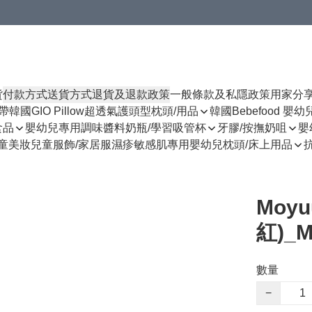
貨
付款方式
送貨方式
退貨及退款政策
一般條款及私隱政策
用家分
揹帶
韓國GIO Pillow超透氣護頭型枕頭/用品
韓國Bebefood 嬰
食品
嬰幼兒專用調味醬料
奶瓶/學習吸管杯
牙膠/按撫奶咀
嬰
童美妝
兒童服飾/家居服
濕疹敏感肌專用
嬰幼兒枕頭/床上用品
Moy
紅)_M
數量
−