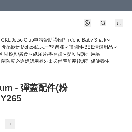
享
CKL Jetso Club
申請贊助禮物
Pinkfong Baby Shark
幼兒食品
歐洲Moltex紙尿片/學習褲
韓國MyBEE清潔用品
幼兒餐具/煮食
紙尿片/學習褲
嬰幼兒護理用品
抗菌防疫必選
媽媽用品
外出必備
產前產後護理
保健養生
uum - 彈蓋配件(粉
Y265
+