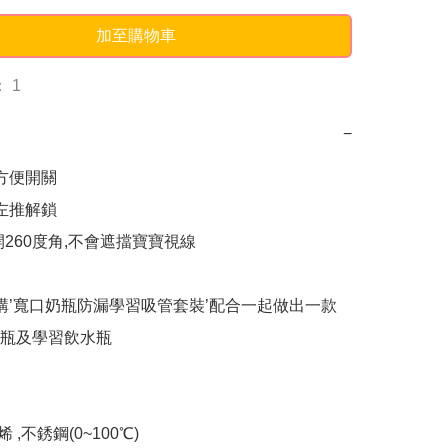
加至購物車
 1
−
方便開關

左推解鎖

260度角,不會遮擋寶寶視線

選購’寬口奶瓶防漏學習吸管套裝’配合一起做出一款
瓶及學習飲水瓶

 ,不銹鋼(0~100℃)
