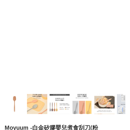
Moyuum -白金矽膠嬰兒煮食刮刀(粉