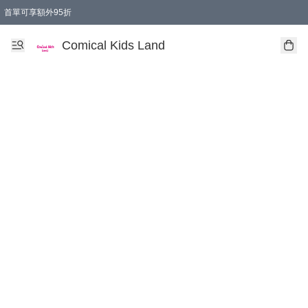
首單可享額外95折
🚚購買折實$299以上,免費送貨 (偏遠地區需收附加費)
Comical Kids Land