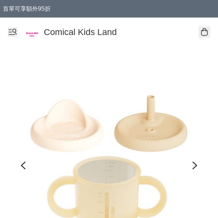
首單可享額外95折
🚚購買折實$299以上,免費送貨 (偏遠地區需收附加費)
Comical Kids Land